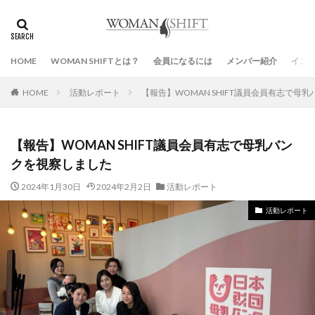
タグ
HAPPY WOMAN
イベント
インフォメーション
HOME
WOMAN SHIFTとは？
会員になるには
メンバー紹介
イン
ジェンダーギャップ
ジョセラジ
プレスリリース
勉強会
国際女性デー
報道
女性参政権
HOME
活動レポート
【報告】WOMAN SHIFT議員会員有志で母
検索
【報告】WOMAN SHIFT議員会員有志で母乳バン
クを視察しました
2024年1月30日
2024年2月2日
活動レポート
活動レポート