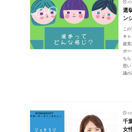
2
選
ン
この
キャ
超党
ポー
ちら
思い
議の
2
千
女