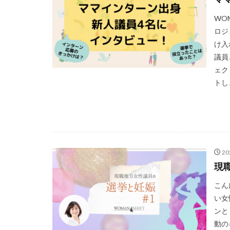
WO
ロジ
け入
議員
ェク
トし
2
現
こん
い女
ンと
動の