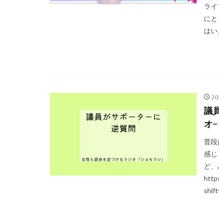
ライ
にと
はい
2
議
オ
普段
感じ
ど、
http
shi