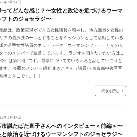
022年6月24日
挙ってどんな感じ？〜女性と政治を近づけるウーマ
シフトのジョセラジ〜
番組は、政策実現ができる女性議員を増やし、地方議員を女性の
リアの選択肢の一つとすることをミッションとして活動している
派の若手女性議員のネットワーク「ウーマンシフト」、とそのサ
ターのメンバーで運営しています。 ラジオを聞きたいたい方はこ
 今回は第2回目です。選挙についてていろいろと話していこうと
ます。 今回のメンバー紹介 まきこさん（議員)＞東京都中央区区
高橋まきこです。 […]
続きを読む
022年5月17日
葉市議たばた直子さんへのインタビュー＜前編＞〜
性と政治を近づけるウーマンシフトのジョセラジ〜