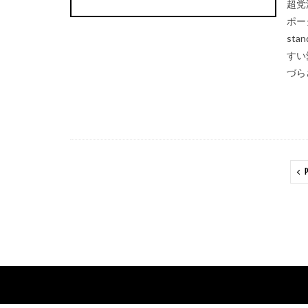
超党
ポー
st
すい
づらさ
P