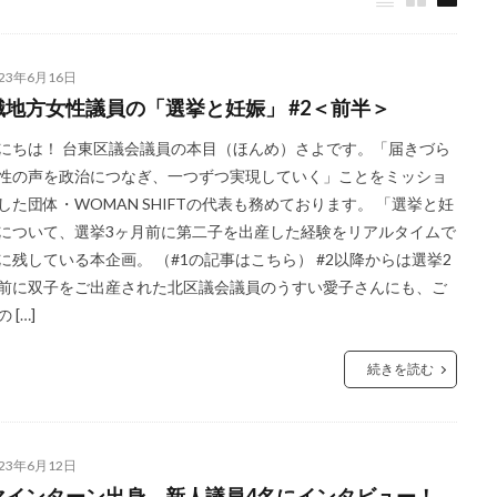
023年6月16日
職地方女性議員の「選挙と妊娠」 #2＜前半＞
にちは！ 台東区議会議員の本目（ほんめ）さよです。「届きづら
性の声を政治につなぎ、一つずつ実現していく」ことをミッショ
した団体・WOMAN SHIFTの代表も務めております。 「選挙と妊
について、選挙3ヶ月前に第二子を出産した経験をリアルタイムで
に残している本企画。 （#1の記事はこちら） #2以降からは選挙2
前に双子をご出産された北区議会議員のうすい愛子さんにも、ご
 […]
続きを読む
023年6月12日
マインターン出身 新人議員4名にインタビュー！