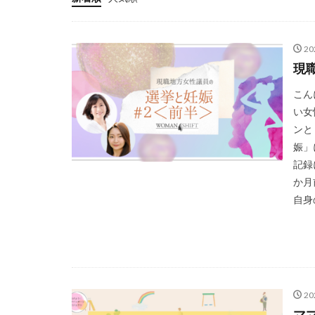
2
現
こん
い女
ンと
娠」
記録
か月
自身の
2
マ