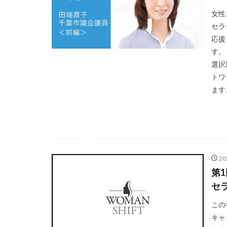
女性
セラ
応援
す。
選択
トワ
ます
2
第
セ
この
キャ