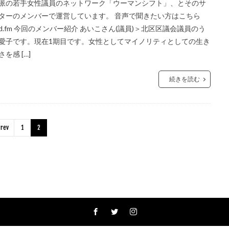
派の若手女性議員のネットワーク「ウーマンシフト」、とそのサ
ターのメンバーで運営しています。 音声で聞きたい方はこちら
and.fm 今回のメンバー紹介 あいこさん(議員)＞北区区議会議員のう
愛子です。現在1期目です。女性としてマイノリティとしての生き
を感 […]
続きを読む
rev
1
2