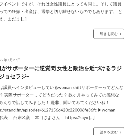
フイベントですが、それは女性議員にとっても同じ。そして議員
っての妊娠・出産は、選挙と切り離せないものでもあります。 と
え、まだま […]
続きを読む
022年7月27日
員がサポーターに逆質問 女性と政治を近づけるラジ
−ジョセラジ−
は議員へインタビューしているwoman shiftサポーターってどんな
？ 実際サポーターしてどうだった？ 数ヶ月やってみての感想な
みんなで話してみました！ 是非、聞いてみてくださいね！
s://stand.fm/episodes/6127156d420c220006fe36fc ▶︎woman
ft代表 台東区議 本目さよさん https://sayo […]
続きを読む