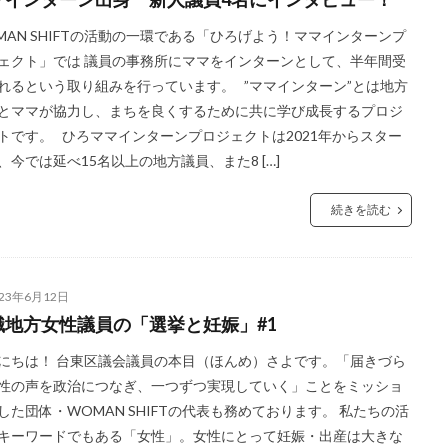
MAN SHIFTの活動の一環である「ひろげよう！ママインターンプ
ェクト」では 議員の事務所にママをインターンとして、半年間受
れるという取り組みを行っています。 ”ママインターン”とは地方
とママが協力し、まちを良くするために共に学び成長するプロジ
トです。 ひろママインターンプロジェクトは2021年からスター
、今では延べ15名以上の地方議員、また8 […]
続きを読む
023年6月12日
職地方女性議員の「選挙と妊娠」#1
にちは！ 台東区議会議員の本目（ほんめ）さよです。「届きづら
性の声を政治につなぎ、一つずつ実現していく」ことをミッショ
した団体・WOMAN SHIFTの代表も務めております。 私たちの活
キーワードでもある「女性」。女性にとって妊娠・出産は大きな