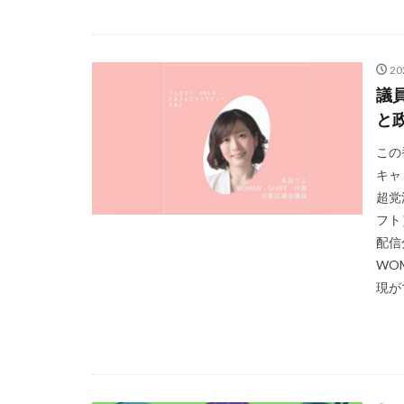
2
議
と
この
キャ
超党
フト
配信
WO
現がで