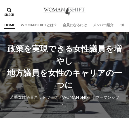
タグ
HAPPY WOMAN
イベント
インフォメーション
HOME
WOMAN SHIFTとは？
会員になるには
メンバー紹介
イン
ジェンダーギャップ
ジョセラジ
プレスリリース
勉強会
国際女性デー
報道
女性参政権
政策を実現できる女性議員を増
検索
やし
地方議員を女性のキャリアの一
つに
若手女性議員ネットワーク「WOMAN SHIFT｜ウーマンシフ
ト」